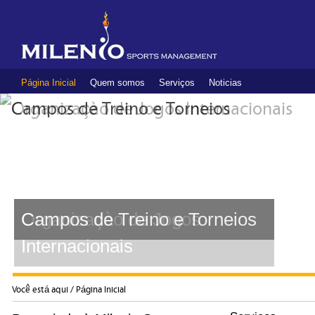
Página Inicial
Quem somos
Serviços
Noticias
Organizaçào de Jogos
Campos de Treino e Torneios
Internacionais
Você está aqui /
Página Inicial