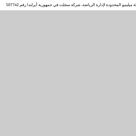
ميلينيو المحدودة لإدارة الرياضة، شركة سجلت في جمهورية أيرلندا رقم.507742