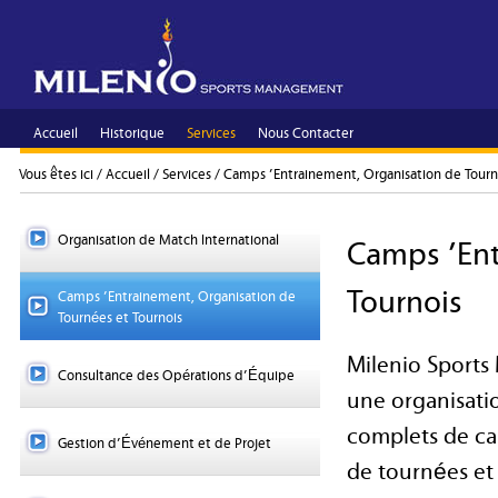
Accueil
Historique
Services
Nous Contacter
Vous êtes ici /
Accueil
/
Services
/
Camps ’Entrainement, Organisation de Tourn
Organisation de Match International
Camps ’Ent
Tournois
Camps ’Entrainement, Organisation de
Tournées et Tournois
Milenio Sports
Consultance des Opérations d’Équipe
une organisati
complets de c
Gestion d’Événement et de Projet
de tournées et